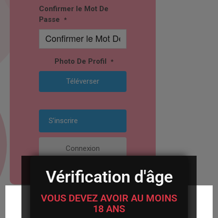
Confirmer le Mot De
Passe
*
Photo De Profil
*
Téléverser
Connexion
Vérification d'âge
Pour Entrer Sur Notre
VOUS DEVEZ AVOIR AU MOINS
18 ANS
Tchat De Rencontre