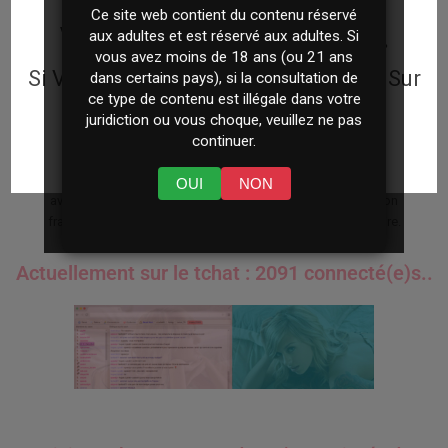
Chat Gratuit sans inscription
Ce site web contient du contenu réservé
Vous Devez être Majeur.
aux adultes et est réservé aux adultes. Si
Bienvenu sur Tchat-Delire, le tchat sans inscription gratuit! Accédez
vous avez moins de 18 ans (ou 21 ans
immédiatement au chat en direct et commencez à dialoguer avec les
Si Vous Avez Plus De 18 ans Cliquez Sur
dans certains pays), si la consultation de
centaines de connectés en permanence. Aucune inscription, aucune
☆ ENTRER ☆
ce type de contenu est illégale dans votre
adresse email ne sont demandées, remplissez simplement un petit
juridiction ou vous choque, veuillez ne pas
formulaire, vous serrez immédiatement connectés au tchat gratuit sans
continuer.
ENTRER
inscription.
Un moment de libre ? Un petit sentiment de solitude ? Pas de souci nous
OUI
NON
avons le remède ! l’un des plus grands salons de discussion
francophones, le tchat gratuit et sans inscription Tchat-Delire.
Actuellement sur le tchat : 2091 connecté(e)s..