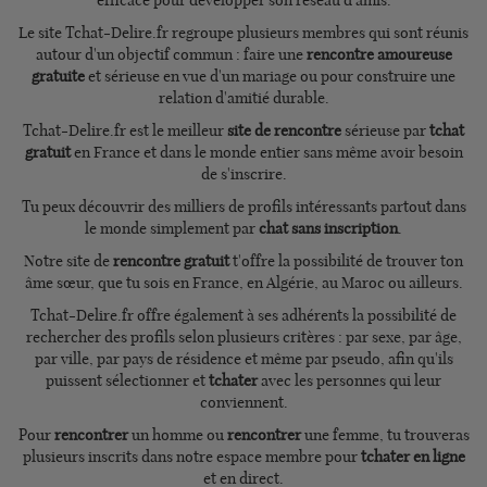
efficace pour développer son réseau d'amis.
Le site Tchat-Delire.fr regroupe plusieurs membres qui sont réunis
autour d'un objectif commun : faire une
rencontre amoureuse
gratuite
et sérieuse en vue d'un mariage ou pour construire une
relation d'amitié durable.
Tchat-Delire.fr est le meilleur
site de rencontre
sérieuse par
tchat
gratuit
en France et dans le monde entier sans même avoir besoin
de s'inscrire.
Tu peux découvrir des milliers de profils intéressants partout dans
le monde simplement par
chat sans inscription
.
Notre site de
rencontre gratuit
t'offre la possibilité de trouver ton
âme sœur, que tu sois en France, en Algérie, au Maroc ou ailleurs.
Tchat-Delire.fr offre également à ses adhérents la possibilité de
rechercher des profils selon plusieurs critères : par sexe, par âge,
par ville, par pays de résidence et même par pseudo, afin qu'ils
puissent sélectionner et
tchater
avec les personnes qui leur
conviennent.
Pour
rencontrer
un homme ou
rencontrer
une femme, tu trouveras
plusieurs inscrits dans notre espace membre pour
tchater en ligne
et en direct.