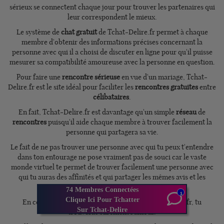
sérieux se connectent chaque jour pour trouver les partenaires qui
leur correspondent le mieux.
Le système de
chat gratuit
de Tchat-Delire.fr permet à chaque
membre d'obtenir des informations précises concernant la
personne avec qui il a choisi de discuter en ligne pour qu'il puisse
mesurer sa compatibilité amoureuse avec la personne en question.
Pour faire une
rencontre sérieuse
en vue d'un mariage, Tchat-
Delire.fr est le site idéal pour faciliter les
rencontres gratuites
entre
célibataires
.
En fait, Tchat-Delire.fr est davantage qu'un simple
réseau
de
rencontres
puisqu'il aide chaque membre à trouver facilement la
personne qui partagera sa vie.
Le fait de ne pas trouver une personne avec qui tu peux t'entendre
dans ton entourage ne pose vraiment pas de souci car le vaste
monde virtuel te permet de trouver facilement une personne avec
qui tu auras des affinités et qui partager les mêmes avis et les
mêmes intérêts.
74 Membres Connectées
1
Clique Ici Pour Tchatter
En consultant les milliers de profils sur Tchat-Delire.fr, tu
Sur Tchat-Delire
trouveras sûrement l'amour.