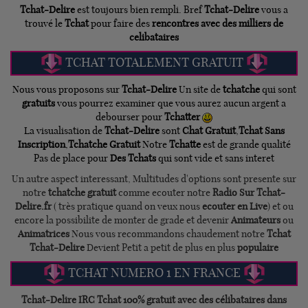
Tchat-Delire
est toujours bien rempli. Bref
Tchat-Delire
vous a
trouvé le
Tchat
pour faire des
rencontres avec des milliers de
celibataires
TCHAT TOTALEMENT GRATUIT
Nous vous proposons sur
Tchat-Delire
Un site de
tchatche
qui sont
gratuits
vous pourrez examiner que vous aurez aucun argent a
debourser pour
Tchatter
La visualisation de
Tchat-Delire
sont
Chat Gratuit
,
Tchat Sans
Inscription
,
Tchatche Gratuit
Notre
Tchatte
est de grande qualité
Pas de place pour
Des Tchats
qui sont vide et sans interet
Un autre aspect interessant, Multitudes d'options sont presente sur
notre
tchatche gratuit
comme ecouter notre
Radio Sur Tchat-
Delire.fr
( très pratique quand on veux nous
ecouter en Live
) et ou
encore la possibilite de monter de grade et devenir
Animateurs
ou
Animatrices
Nous vous recommandons chaudement notre
Tchat
Tchat-Delire
Devient Petit a petit de plus en plus
populaire
TCHAT NUMERO 1 EN FRANCE
Tchat-Delire
IRC Tchat 100% gratuit avec des célibataires dans