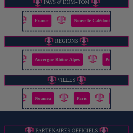
PAYS & DOM-TOM
France
Nouvelle-Calédonie
Belgique
REGIONS
Auvergne-Rhône-Alpes
Province Sud
VILLES
Nouméa
Paris
Lyon
Lil
PARTENAIRES OFFICIELS