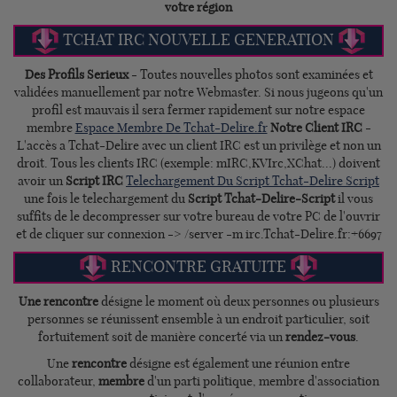
votre région
TCHAT IRC NOUVELLE GENERATION
Des Profils Serieux
- Toutes nouvelles photos sont examinées et
validées manuellement par notre Webmaster. Si nous jugeons qu'un
profil est mauvais il sera fermer rapidement sur notre espace
membre
Espace Membre De Tchat-Delire.fr
Notre Client IRC
-
L'accès a Tchat-Delire avec un client IRC est un privilège et non un
droit. Tous les clients IRC (exemple: mIRC,KVIrc,XChat...) doivent
avoir un
Script IRC
Telechargement Du Script Tchat-Delire Script
une fois le telechargement du
Script Tchat-Delire-Script
il vous
suffits de le decompresser sur votre bureau de votre PC de l'ouvrir
et de cliquer sur connexion -> /server -m irc.Tchat-Delire.fr:+6697
RENCONTRE GRATUITE
Une rencontre
désigne le moment où deux personnes ou plusieurs
personnes se réunissent ensemble à un endroit particulier, soit
fortuitement soit de manière concerté via un
rendez-vous
.
Une
rencontre
désigne est également une réunion entre
collaborateur,
membre
d'un parti politique, membre d'association