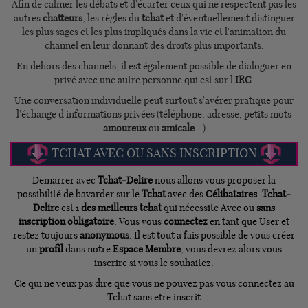
Afin de calmer les débats et d'écarter ceux qui ne respectent pas les
autres
chatteurs
, les règles du
tchat
et d'éventuellement distinguer
les plus sages et les plus impliqués dans la vie et l'animation du
channel en leur donnant des droits plus importants.
En dehors des channels, il est également possible de dialoguer en
privé avec une autre personne qui est sur l'
IRC
.
Une conversation individuelle peut surtout s'avérer pratique pour
l'échange d'informations privées (téléphone, adresse, petits mots
amoureux
ou
amicale
...)
TCHAT AVEC OU SANS INSCRIPTION
Demarrer avec
Tchat-Delire
nous allons vous proposer la
possibilité de bavarder sur le
Tchat
avec des
Célibataires
.
Tchat-
Delire
est 1
des meilleurs tchat
qui nécessite Avec ou
sans
inscription obligatoire
, Vous vous
connectez
en tant que User et
restez toujours
anonymous
. Il est tout a fais possible de vous créer
un
profil
dans notre
Espace Membre
, vous devrez alors vous
inscrire si vous le souhaitez.
Ce qui ne veux pas dire que vous ne pouvez pas vous connectez au
Tchat sans etre inscrit