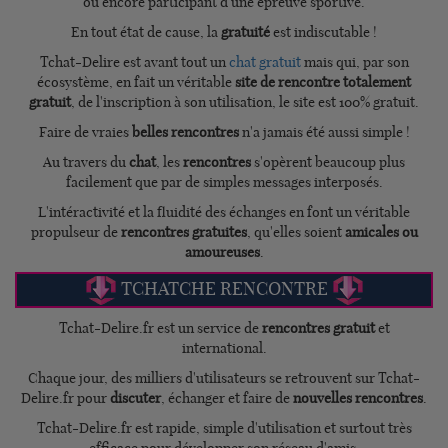
ou encore participant d'une épreuve sportive.
En tout état de cause, la
gratuité
est indiscutable !
Tchat-Delire est avant tout un
chat gratuit
mais qui, par son
écosystème, en fait un véritable
site de rencontre totalement
gratuit
, de l'inscription à son utilisation, le site est 100% gratuit.
Faire de vraies
belles rencontres
n'a jamais été aussi simple !
Au travers du
chat
, les
rencontres
s'opèrent beaucoup plus
facilement que par de simples messages interposés.
L'intéractivité et la fluidité des échanges en font un véritable
propulseur de
rencontres gratuites
, qu'elles soient
amicales ou
amoureuses
.
TCHATCHE RENCONTRE
Tchat-Delire.fr est un service de
rencontres gratuit
et
international.
Chaque jour, des milliers d'utilisateurs se retrouvent sur Tchat-
Delire.fr pour
discuter
, échanger et faire de
nouvelles rencontres
.
Tchat-Delire.fr est rapide, simple d'utilisation et surtout très