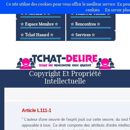
Ce site utilise des cookies pour vous offrir le meilleur service. En po
cookies.
En savoir plu
☆☆ Accueil ☆☆
☆ Tchat Par Thème ☆
☆ Espace Membre ☆
☆ Rencontres ☆
☆ Accueil
☆ Tchat Ados
☆ Tchat Hasard ☆
☆ Services ☆
☆ WebRadio
☆ Membres
☆ Tchat Maghreb
☆ Rencontre
☆ Inscription
☆ Tchat Gay & Bi
☆ Tchat Amour
☆ CougAr
☆ Contact
☆ Tchat Lesbienne
☆ Tchat Francophone
☆ Infidèle
☆ Réservé Pseudo
Copyright Et Propriété
☆ Chatroulette
☆ Tchat IRC
☆ Sexy
☆ Support
Intellectuelle
☆ Espace Membre
☆ Application
☆ Partenaires
Article L111-1
" L'auteur d'une oeuvre de l'esprit jouit sur cette oeuvre, du seul f
opposable à tous. Ce droit comporte des attributs d'ordre intellect