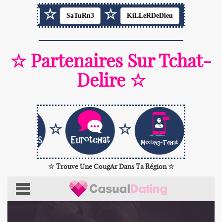
☆
☆
☆
R
SaTuRn3
KiLLeRDeDieu
KaLiNuX
☆ Partenaires Sur Tchat-
Delire ☆
☆
☆
☆
☆ Trouve Une CougAr Dans Ta Région ☆