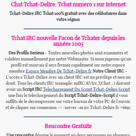
Chat
Tchat-Delire
,
Tchat numero 1 sur internet
Tchat-Delire
IRC Tchat 100% gratuit avec des célibataires dans
votre région
Tchat IRC nouvelle Facon de Tchater depuis les
années 2005
Des Profils Serieux
- Toutes nouvelles photos sont examinées et
validées manuellement par notre Webmaster. Si nous jugeons qu'un
profil est mauvais il sera fermer rapidement sur notre espace
membre
Espace Membre De Tchat-Delire.fr
Notre Client IRC
-
L'accès a Tchat-Delire avec un client IRC est un privilège et non un
droit. Tous les clients IRC (exemple: mIRC,KVIrc,XChat...) doivent
avoir un
Script IRC
Telechargement Du Script Tchat-Delire Script
une fois le telechargement du
Script Tchat-Delire-Script
il vous
suffits de le decompresser sur votre bureau de votre PC de l'ouvrir
et de cliquer sur connexion -> /server -m irc.Tchat-Delire.fr:+6697
Rencontre Gratuite
Une rencontre
désigne le moment où deux personnes ou plusieurs