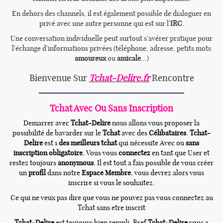
En dehors des channels, il est également possible de dialoguer en
privé avec une autre personne qui est sur l'
IRC
.
Une conversation individuelle peut surtout s'avérer pratique pour
l'échange d'informations privées (téléphone, adresse, petits mots
amoureux
ou
amicale
...)
Bienvenue Sur
Tchat-Delire.fr
Rencontre
Tchat Avec Ou Sans Inscription
Demarrer avec
Tchat-Delire
nous allons vous proposer la
possibilité de bavarder sur le
Tchat
avec des
Célibataires
.
Tchat-
Delire
est 1
des meilleurs tchat
qui nécessite Avec ou
sans
inscription obligatoire
, Vous vous
connectez
en tant que User et
restez toujours
anonymous
. Il est tout a fais possible de vous créer
un
profil
dans notre
Espace Membre
, vous devrez alors vous
inscrire si vous le souhaitez.
Ce qui ne veux pas dire que vous ne pouvez pas vous connectez au
Tchat sans etre inscrit
Tchat-Delire
est toujours bien rempli. Bref
Tchat-Delire
vous a