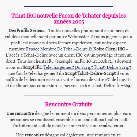
Tchat IRC nouvelle Facon de Tchater depuis les
années 2005
Des Profils Serieux
- Toutes nouvelles photos sont examinées et
validées manuellement par notre Webmaster. Si nous jugeons qu'un
profil est mauvais il sera fermer rapidement sur notre espace
membre
Espace Membre De Tchat-Delire.fr
Notre Client IRC
-
L'accès a Tchat-Delire avec un client IRC est un privilège et non un
droit. Tous les clients IRC (exemple: mIRC,KVIrc,XChat...) doivent
avoir un
Script IRC
Telechargement Du Script Tchat-Delire Script
une fois le telechargement du
Script Tchat-Delire-Script
il vous
suffits de le decompresser sur votre bureau de votre PC de l'ouvrir
et de cliquer sur connexion -> /server -m irc.Tchat-Delire.fr:+6697
Rencontre Gratuite
Une rencontre
désigne le moment où deux personnes ou plusieurs
personnes se réunissent ensemble à un endroit particulier, soit
fortuitement soit de manière concerté via un
rendez-vous
.
Une
rencontre
désigne est également une réunion entre