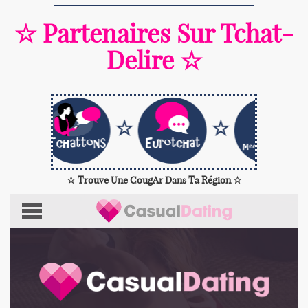
☆ Partenaires Sur Tchat-
Delire ☆
☆
☆
☆
☆ Trouve Une CougAr Dans Ta Région ☆