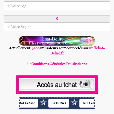
Conditions Générales D'utilisations
☆
☆
☆
BaLtaZaR
SaTuRn3
KiLLeRDeDieu
KaLi