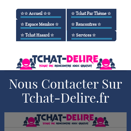
☆☆ Accueil ☆☆
☆ Tchat Par Thème ☆
☆ Espace Membre ☆
☆ Rencontres ☆
☆ Accueil
☆ Tchat Ados
☆ Tchat Hasard ☆
☆ Services ☆
☆ WebRadio
☆ Membres
☆ Tchat Maghreb
☆ Rencontre
☆ Inscription
☆ Tchat Gay & Bi
☆ Tchat Amour
☆ CougAr
☆ Contact
☆ Tchat Lesbienne
☆ Tchat Francophone
☆ Infidèle
☆ Réservé Pseudo
☆ Chatroulette
☆ Tchat IRC
☆ Sexy
☆ Support
Nous Contacter Sur
☆ Espace Membre
☆ Application
Tchat-Delire.fr
☆ Partenaires